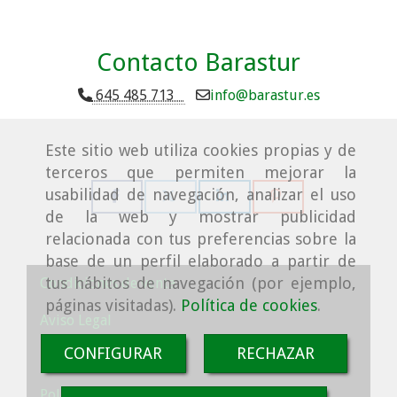
Contacto Barastur
645 485 713
info
barastur.es
Este sitio web utiliza cookies propias y de
terceros que permiten mejorar la
usabilidad de navegación, analizar el uso
de la web y mostrar publicidad
relacionada con tus preferencias sobre la
base de un perfil elaborado a partir de
tus hábitos de navegación (por ejemplo,
Condiciones de venta
páginas visitadas).
Política de cookies
.
Aviso Legal
CONFIGURAR
RECHAZAR
Política de cookies
Política de Privacidad