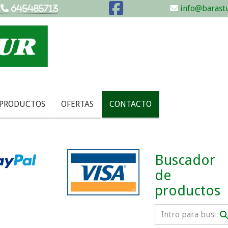
info@barastu
645485713
 PRODUCTOS
OFERTAS
CONTACTO
Buscador
de
productos