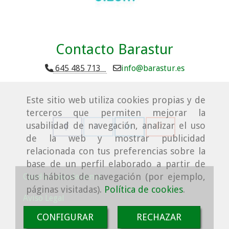
Contacto Barastur
645 485 713
info
barastur.es
Este sitio web utiliza cookies propias y de
terceros que permiten mejorar la
usabilidad de navegación, analizar el uso
de la web y mostrar publicidad
relacionada con tus preferencias sobre la
base de un perfil elaborado a partir de
tus hábitos de navegación (por ejemplo,
Condiciones de venta
páginas visitadas).
Política de cookies
.
Aviso Legal
CONFIGURAR
RECHAZAR
Política de cookies