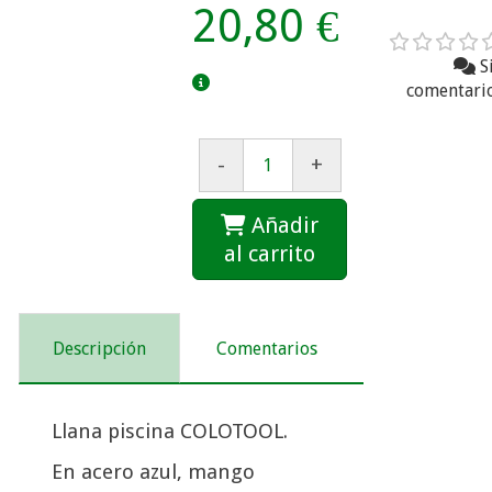
20,80 €
S
comentari
-
+
Añadir
al carrito
Descripción
Comentarios
Llana piscina COLOTOOL.
En acero azul, mango