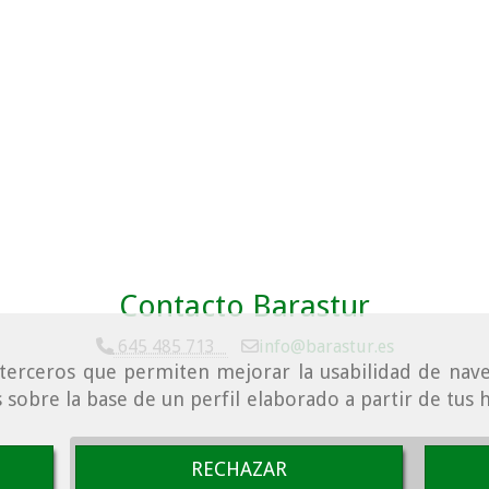
Contacto Barastur
645 485 713
info
barastur.es
e terceros que permiten mejorar la usabilidad de nave
 sobre la base de un perfil elaborado a partir de tus
Condiciones de venta
Aviso Legal
Política
RECHAZAR