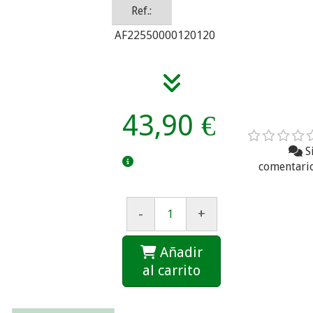
Ref.:
AF22550000120120
43,90 €
S
comentari
-
+
Añadir
al carrito