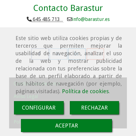
Contacto Barastur
645 485 713
info
barastur.es
Este sitio web utiliza cookies propias y de
terceros que permiten mejorar la
usabilidad de navegación, analizar el uso
de la web y mostrar publicidad
relacionada con tus preferencias sobre la
base de un perfil elaborado a partir de
tus hábitos de navegación (por ejemplo,
Condiciones de venta
páginas visitadas).
Política de cookies
.
Aviso Legal
CONFIGURAR
RECHAZAR
Política de cookies
Política de Privacidad
ACEPTAR