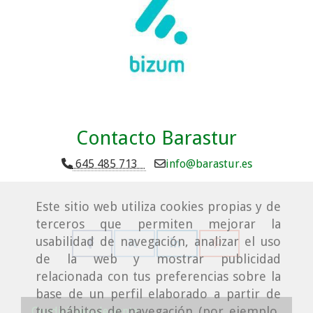
Contacto Barastur
645 485 713
info
barastur.es
Este sitio web utiliza cookies propias y de
terceros que permiten mejorar la
usabilidad de navegación, analizar el uso
de la web y mostrar publicidad
relacionada con tus preferencias sobre la
base de un perfil elaborado a partir de
tus hábitos de navegación (por ejemplo,
Condiciones de venta