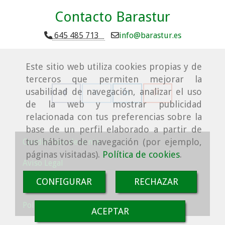
Contacto Barastur
645 485 713
info
barastur.es
Este sitio web utiliza cookies propias y de
terceros que permiten mejorar la
usabilidad de navegación, analizar el uso
de la web y mostrar publicidad
relacionada con tus preferencias sobre la
base de un perfil elaborado a partir de
tus hábitos de navegación (por ejemplo,
Condiciones de venta
páginas visitadas).
Política de cookies
.
Aviso Legal
CONFIGURAR
RECHAZAR
Política de cookies
Política de Privacidad
ACEPTAR