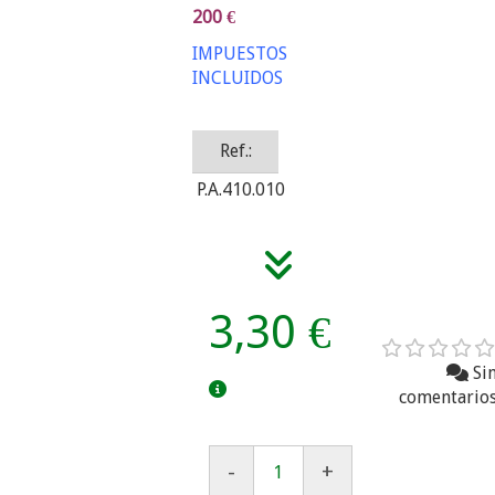
200 €
IMPUESTOS
INCLUIDOS
Ref.:
P.A.410.010
3,30 €
Si
comentario
-
+