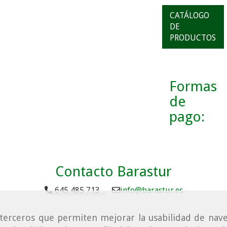
CATÁLOGO
DE
PRODUCTOS
Formas
de
pago:
Contacto Barastur
645 485 713
info
barastur.es
e terceros que permiten mejorar la usabilidad de nave